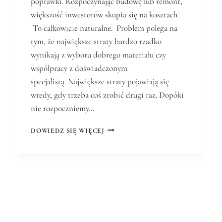
poprawki. Rozpoczynając budowę lub remont,
większość inwestorów skupia się na kosztach.
To całkowicie naturalne. Problem polega na
tym, że największe straty bardzo rzadko
wynikają z wyboru dobrego materiału czy
współpracy z doświadczonym
specjalistą. Największe straty pojawiają się
wtedy, gdy trzeba coś zrobić drugi raz. Dopóki
nie rozpoczniemy…
DOWIEDZ SIĘ WIĘCEJ
F
U
N
D
A
M
E
N
T