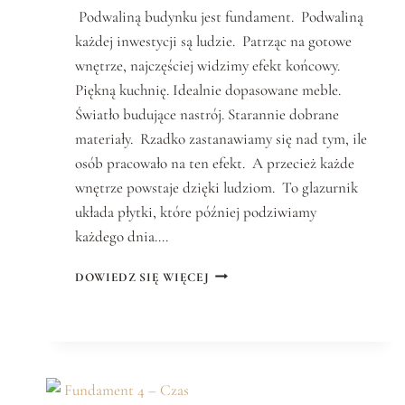
Podwaliną budynku jest fundament. Podwaliną
każdej inwestycji są ludzie. Patrząc na gotowe
wnętrze, najczęściej widzimy efekt końcowy.
Piękną kuchnię. Idealnie dopasowane meble.
Światło budujące nastrój. Starannie dobrane
materiały. Rzadko zastanawiamy się nad tym, ile
osób pracowało na ten efekt. A przecież każde
wnętrze powstaje dzięki ludziom. To glazurnik
układa płytki, które później podziwiamy
każdego dnia….
F
DOWIEDZ SIĘ WIĘCEJ
U
N
D
A
M
E