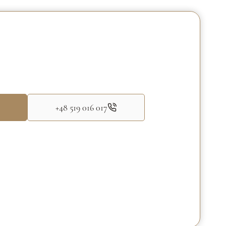
6
–
W
Z
O
R
C
O
W
N
+48 519 016 017
I
A