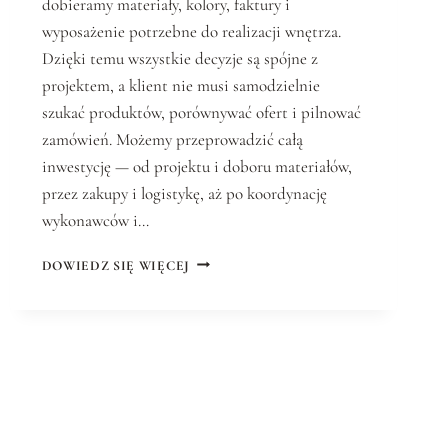
dobieramy materiały, kolory, faktury i
wyposażenie potrzebne do realizacji wnętrza.
Dzięki temu wszystkie decyzje są spójne z
projektem, a klient nie musi samodzielnie
szukać produktów, porównywać ofert i pilnować
zamówień. Możemy przeprowadzić całą
inwestycję — od projektu i doboru materiałów,
przez zakupy i logistykę, aż po koordynację
wykonawców i…
F
DOWIEDZ SIĘ WIĘCEJ
U
N
D
A
M
E
N
T