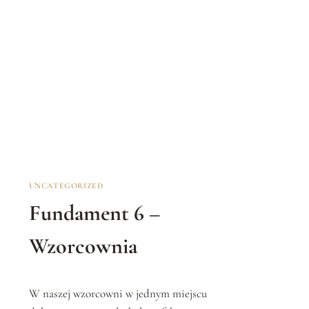
M
E
N
T
3
–
D
O
K
U
M
E
N
UNCATEGORIZED
T
Fundament 6 –
A
C
J
Wzorcownia
A
W naszej wzorcowni w jednym miejscu