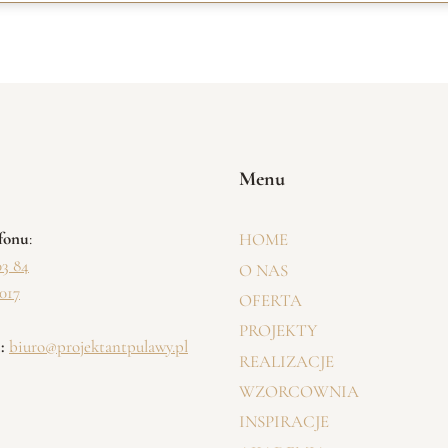
Menu
fonu
:
HOME
03 84
O NAS
 017
OFERTA
PROJEKTY
:
biuro@projektantpulawy.pl
REALIZACJE
WZORCOWNIA
INSPIRACJE