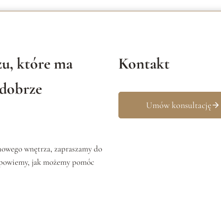
5
–
B
U
D
u, które ma
Kontakt
Ż
E
T
 dobrze
Umów konsultację
 nowego wnętrza, zapraszamy do
opowiemy, jak możemy pomóc