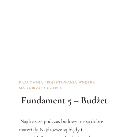
N
T
2
–
D
O
B
R
Y
P
R
O
J
PRACOWNIA PROJEKTOWANIA WNĘTRZ
E
MAŁGORZATA CZAPLA
K
T
Fundament 5 – Budżet
A
N
T
Najdroższe podczas budowy nie są dobre
materiały. Najdroższe są błędy i