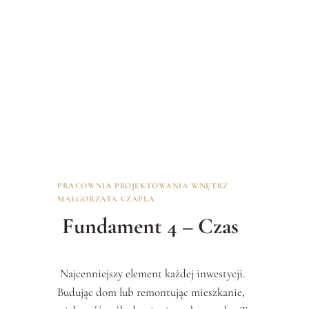
N
T
1
–
L
U
D
Z
I
E
,
W
Y
PRACOWNIA PROJEKTOWANIA WNĘTRZ
K
MAŁGORZATA CZAPLA
O
N
Fundament 4 – Czas
A
W
C
Najcenniejszy element każdej inwestycji.
Y
Budując dom lub remontując mieszkanie,