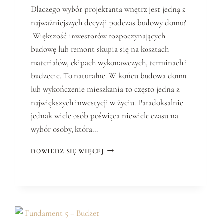
Dlaczego wybór projektanta wnętrz jest jedną z
najważniejszych decyzji podczas budowy domu?
Większość inwestorów rozpoczynających
budowę lub remont skupia się na kosztach
materiałów, ekipach wykonawczych, terminach i
budżecie. To naturalne. W końcu budowa domu
lub wykończenie mieszkania to często jedna z
największych inwestycji w życiu. Paradoksalnie
jednak wiele osób poświęca niewiele czasu na
wybór osoby, która…
F
DOWIEDZ SIĘ WIĘCEJ
U
N
D
A
M
E