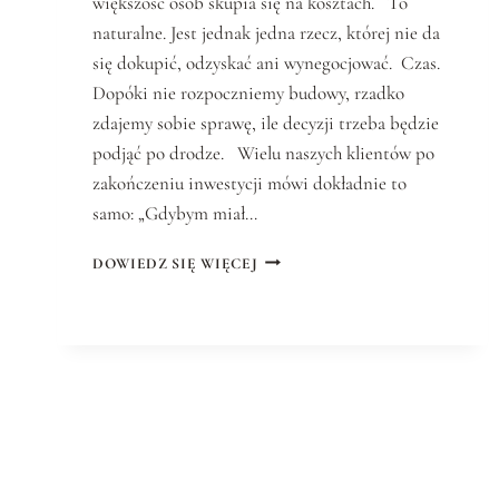
większość osób skupia się na kosztach. To
naturalne. Jest jednak jedna rzecz, której nie da
się dokupić, odzyskać ani wynegocjować. Czas.
Dopóki nie rozpoczniemy budowy, rzadko
zdajemy sobie sprawę, ile decyzji trzeba będzie
podjąć po drodze. Wielu naszych klientów po
zakończeniu inwestycji mówi dokładnie to
samo: „Gdybym miał…
DOWIEDZ SIĘ WIĘCEJ
F
U
N
D
A
M
E
N
T
4